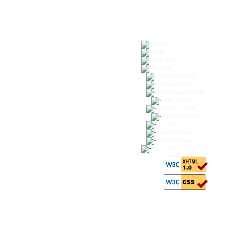
Home
News
Über mich
Software
TV-Total Emulator
Wallpaper Swap II
One Package Installer
O.P.I. Wizard
WebPack Installer
WebPack Builders
17° FTP
LogoRandomizer
Shutdown Manager
Bug Report