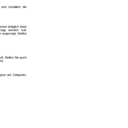
d installiert die
nen lediglich beim
igt werden soll.
angezeigt. Stellen
ll. Stellen Sie auch
ht:
jetzt der Zeitpunkt,