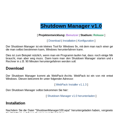
Shutdown Manager v1.0
[
Projektentwicklung:
Benutzer
|
Stadium:
Release
]
[
Download
|
Installation
|
Konfiguration
]
Der Shutdown Manager ist ein kleines Tool für Windows 9x, mit dem man nach einer g
die man selbst bestimmen kann, Windows herunterfahren kann.
Dies ist zum Beispiel nützlich, wenn man ein Programm laufen hat, dass noch einige 
braucht, man aber weg muss. Dann kann man den Shutdown Manager starten und ei
Rechner in z.B. 90 Minuten heruntergefahren werden soll.
Download
Der Shutdown Manager kommt als WebPack-Archiv. WebPack ist ein von mir entwicke
Windows. Diesen bekommt ihr unter folgender Adresse:
[
WebPack Installer v1.1.3
]
Den Shutdown Manager selbst bekommen Sie hier:
[
Shutdown Manager v1.0 herunterladen
]
Installation
Nachdem Sie die Datei "ShutdownManager100.wpa" heruntergeladen haben, vergewiss