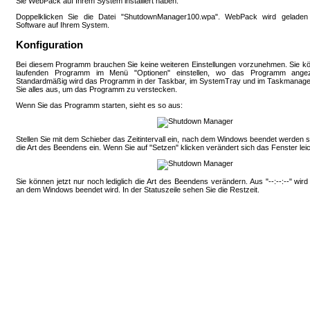
Sie WebPack auf Ihrem System installiert haben.
Doppelklicken Sie die Datei "ShutdownManager100.wpa". WebPack wird geladen un
Software auf Ihrem System.
Konfiguration
Bei diesem Programm brauchen Sie keine weiteren Einstellungen vorzunehmen. Sie kön
laufenden Programm im Menü "Optionen" einstellen, wo das Programm angeze
Standardmäßig wird das Programm in der Taskbar, im SystemTray und im Taskmanager 
Sie alles aus, um das Programm zu verstecken.
Wenn Sie das Programm starten, sieht es so aus:
Stellen Sie mit dem Schieber das Zeitintervall ein, nach dem Windows beendet werden so
die Art des Beendens ein. Wenn Sie auf "Setzen" klicken verändert sich das Fenster leic
Sie können jetzt nur noch lediglich die Art des Beendens verändern. Aus "--:--:--" wird 
an dem Windows beendet wird. In der Statuszeile sehen Sie die Restzeit.
Besucher seit 21.11.2002:
- © 2002-2026 Sebastian Gebhardt