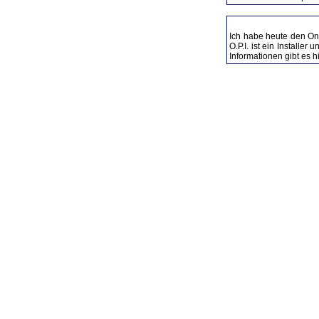
02.01.2004 - One Package
Ich habe heute den
On
O.P.I. ist ein Install
Informationen gibt es h
Besucher seit 21.11.2002: