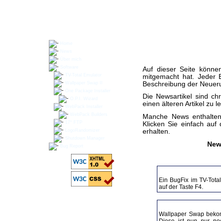
Home
News
Über mich
Software
Auf dieser Seite könne
TV-Total Emulator
mitgemacht hat. Jeder E
Beschreibung der Neuer
Wallpaper Swap II
One Package Installer
Die Newsartikel sind ch
O.P.I. Wizard
einen älteren Artikel zu l
WebPack Installer
WebPack Builders
Manche News enthalten 
17° FTP
Klicken Sie einfach auf
erhalten.
LogoRandomizer
Shutdown Manager
News
Bug Report
10.09.2005 - TV-Total Em
Ein BugFix im TV-Tota
auf der Taste F4.
04.09.2005 - Wallpaper S
Wallpaper Swap bekomm
Diese ist nun nur no