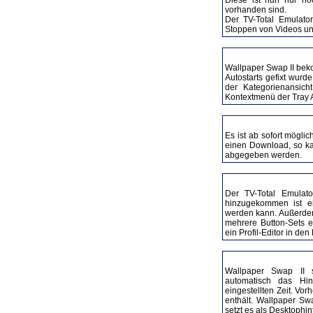
vorhanden sind.
Der TV-Total Emulato
Stoppen von Videos u
11.06.2005 - Wallpaper Sw
Wallpaper Swap II beko
Autostarts gefixt wur
der Kategorienansic
Kontextmenü der Tray A
26.01.2005 - Downloads
Es ist ab sofort möglic
einen Download, so ka
abgegeben werden.
25.01.2005 - TV-Total Em
Der
TV-Total Emulato
hinzugekommen ist ei
werden kann. Außerdem 
mehrere Button-Sets 
ein Profil-Editor in den
18.12.2004 - Wallpaper S
Wallpaper Swap II
s
automatisch das Hi
eingestellten Zeit. Vor
enthält. Wallpaper Sw
setzt es als Desktophin